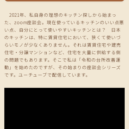
2021年、私自身の理想のキッチン探しから始まっ
た、zoom座談会。現在使っているキッチンのいい点悪
い点、自分にとって使いやすいキッチンとは？ 日本
のキッチンは、特に賃貸住宅において、狭くて使いづ
らいモノが少なくありません。それは賃貸住宅や建売
住宅・分譲マンションなど、住宅を大量に供給する側
の問題でもあります。そこで私は「令和の台所改善運
動」を始めたのですが、その始まりの座談会シリーズ
です。ユーチューブで配信しています。