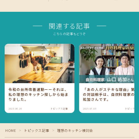
関連する記事
こちらの記事もどうぞ
令和の台所改善運動ーーそれは、
「あの人がステキな理由」第3
私の理想のキッチン探しから始ま
の対談相手は、自炊料理家の
りました。
祐加さんです。
2023.06.26
トピックス記事
2025.07.05
トピックス
HOME
トピックス記事
理想のキッチン検討会
＞
＞