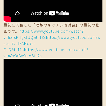
最初に開催した「理想のキッチン検討会」の最初の動
画です。
https://www.youtube.com/watch?
v=h8rsPHgXtUQ&t=18s
https://www.youtube.com/w
atch?v=fEAHo7J-
CnQ&t=11s
https://www.youtube.com/watch?
v=n8x9aBv9u-o&t=2s